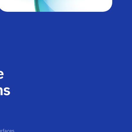
e
ns
rfaces,