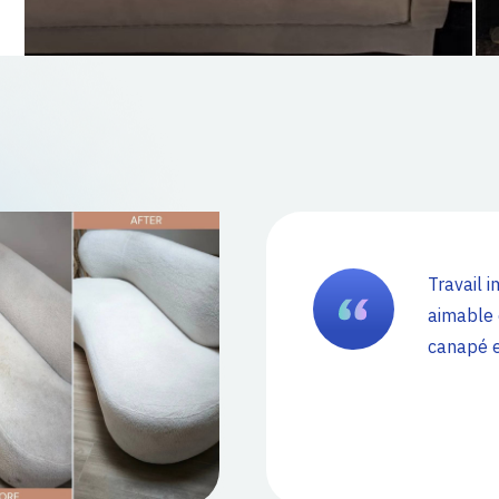
Travail 
aimable 
canapé 